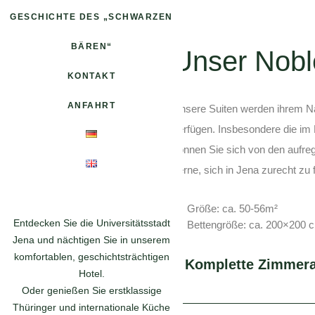
GESCHICHTE DES „SCHWARZEN
BÄREN“
Unser Nobl
KONTAKT
ANFAHRT
Unsere Suiten werden ihrem Na
verfügen. Insbesondere die im
können Sie sich von den aufreg
gerne, sich in Jena zurecht zu
Größe: ca. 50-56m²
Entdecken Sie die Universitätsstadt
Bettengröße: ca. 200×200 
Jena und nächtigen Sie in unserem
komfortablen, geschichtsträchtigen
Komplette Zimmera
Hotel.
Oder genießen Sie erstklassige
Minibar-Angebot: Holen Sie
Thüringer und internationale Küche
TV