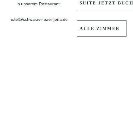
SUITE JETZT BUC
in unserem Restaurant.
kostenfreies W-LAN
Bad mit Dusche/WC und Ha
hotel@schwarzer-baer-jena.de
Badewanne
Telefon
ALLE ZIMMER
Schreibtisch
Safe
gratis Mineralwasser zur 