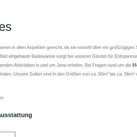
es
men in allen Aspekten gerecht, da sie sowohl über ein großzügige
 Bad eingebaute Badewanne sorgt bei unseren Gästen für Entspannun
enden Aktivitäten in und um Jena erholen. Bei Fragen rund um die
Mö
 finden. Unsere Suiten sind in den Größen von ca. 50m² bis ca. 56m² 
cm
usstattung
 sich eine Auswahl an Getränken an der Rezeption