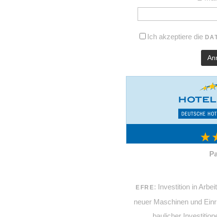
Ich akzeptiere die
DA
Pa
: Investition in Arb
EFRE
neuer Maschinen und Einr
baulicher Investitio