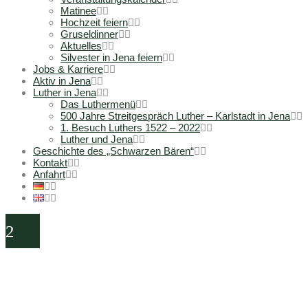
Matinee
Hochzeit feiern
Gruseldinner
Aktuelles
Silvester in Jena feiern
Jobs & Karriere
Aktiv in Jena
Luther in Jena
Das Luthermenü
500 Jahre Streitgespräch Luther – Karlstadt in Jena
1. Besuch Luthers 1522 – 2022
Luther und Jena
Geschichte des „Schwarzen Bären“
Kontakt
Anfahrt