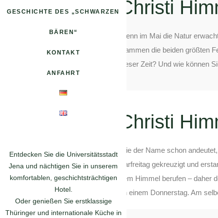
Christi Him
GESCHICHTE DES „SCHWARZEN
BÄREN“
Wenn im Mai die Natur erwacht u
stammen die beiden größten Fe
KONTAKT
dieser Zeit? Und wie können S
ANFAHRT
Christi Him
Wie der Name schon andeutet, i
Entdecken Sie die Universitätsstadt
Karfreitag gekreuzigt und erst
Jena und nächtigen Sie in unserem
komfortablen, geschichtsträchtigen
dem Himmel berufen – daher de
Hotel.
an einem Donnerstag. Am selbe
Oder genießen Sie erstklassige
Thüringer und internationale Küche in